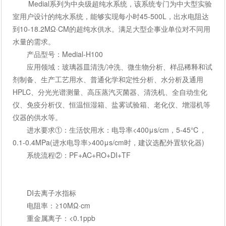
Medial系列为中央级超纯水系统，该系统专门为中大型实验
室用户设计的纯水系统，能够实现每小时45-500L，出水电阻达
到10-18.2ΜΩ·CM的超纯水供水。满足大型企事业单位对不同用
水量的需求。
产品型号：Medial-H100
应用领域：玻璃器皿清洗/冲洗、微生物分析、样品稀释和试
剂制备、生产工艺用水、普通化学和定性分析、水分析及通用
HPLC、分光光谱测量、高压蒸汽灭菌器、清洗机、全自动生化
仪、免疫分析仪、恒温恒湿箱、盐雾试验箱、老化仪、增湿机等
仪器的供水等。
进水要求①：生活饮用水：电导率<400μs/cm，5-45℃，
0.1-0.4MPa(进水电导率>400μs/cm时，建议选配外置软化器)
系统流程②：PF+AC+RO+DI+TF
DI去离子水指标
电阻率：≥10MΩ·cm
重金属离子：<0.1ppb