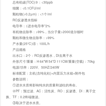
总有机碳(TOC)③：<30ppb
细菌：<0.1CFU/ml
颗粒物(>0.2μm)：<1个/ml
RO反渗透水指标
电导率：≤进水电导率*2%
有机物去除率：>99%，当分子量>2000道尔顿时
颗粒和微生物去除率：>99%
产水量(25℃)④：100L/h
产品规格
出水口：2个：RO反渗透水，DI去离子水
外形尺寸/重量：H 64*W 54*D 111CM/重量(空载)：70kg
电源/功率：220V、50HZ/240W
标准配置：主机(含纯化柱)+内置压力水箱+附件包
参数说明：
①进水水质将影响纯水的质量和滤柱的寿命。
②PF：预过滤、AC：活性炭、RO：反渗透、DI：离子交
换、TF：0.2终端微滤。
③取决于进水水质。