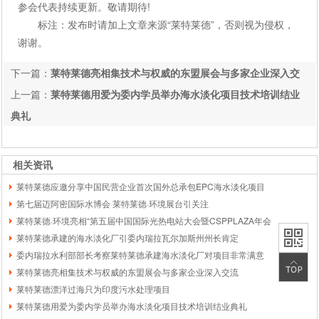
参会代表持续更新。敬请期待!
标注：发布时请加上文章来源“莱特莱德”，否则视为侵权，
谢谢。
下一篇：
莱特莱德亮相集技术与权威的东盟展会与多家企业深入交
流
上一篇：
莱特莱德用爱为委内学员举办海水淡化项目技术培训结业
典礼
相关资讯
莱特莱德应邀分享中国民营企业首次国外总承包EPC海水淡化项目
第七届迈阿密国际水博会 莱特莱德·环境展台引关注
莱特莱德·环境亮相“第五届中国国际光热电站大会暨CSPPLAZA年会
莱特莱德承建的海水淡化厂引委内瑞拉瓦尔加斯州州长肯定
委内瑞拉水利部部长考察莱特莱德承建海水淡化厂对项目非常满意
莱特莱德亮相集技术与权威的东盟展会与多家企业深入交流
莱特莱德漂洋过海只为印度污水处理项目
莱特莱德用爱为委内学员举办海水淡化项目技术培训结业典礼