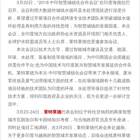
3月22日，“2018 中印智慧城镇化合作会议”在印度海德拉巴
召开。会议利用大数据对城镇水循环及水处理现状进行深度分
析，希望通过开展项目合作或聘请专业技术团队来突破城镇水循
环处理及再利用方面的传统思维，为智慧城镇的发展固基。本次
会议，全印度地方自治政府协会水资源及环境部门相关负责人、
全球护水联盟成员等人士出席，莱特莱德也受邀参加会议。
本次会议以技术为主导，通过智能城市建设及交通、能源、
环保、水处理、装备制造等领域的项目，为中印两国企业搭建起
供需合作平台;也为中国技术与印度新兴智慧城市发展提供合作良
机。莱特莱德为本次-中印智慧城镇化会议带来了净水领域、废水
零排放及废气治理领域方面的技术，在此项领域拥有十几载成熟
项目经验的技术团队为印度的环保、水处理等项目提供了针对性
技术方案，得到印度政府及企业的关注，双方在更进一步探讨交
流中。
3月23-24日，
莱特莱德
代表会到位于特伦甘纳邦的两座智慧
城市瓦朗加尔和卡因纳加尔考察，与当地政府官员及市长座谈，
同时赴项目工地调研。在3月26日，莱特莱德代表会奔赴越南。
关于更多印度与越南的智慧城市发展动态，后续会连线莱特莱德